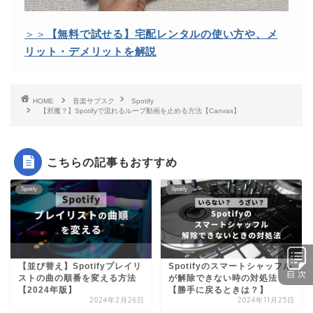
＞＞
【無料で試せる】宅配レンタルの使い方や、メ
リット・デメリットを解説
HOME
音楽サブスク
Spotify
【邪魔？】Spotifyで流れるループ動画を止める方法【Canvas】
こちらの記事もおすすめ
Spotify
Spotify
【並び替え】Spotifyプレイリ
Spotifyのスマートシャッフル
ストの曲の順番を変える方法
が解除できない時の対処法
【2024年版】
【勝手に戻るときは？】
2024年2月26日
2024年11月25日