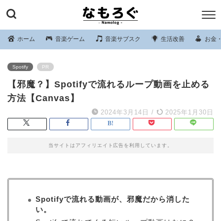
ホーム
音楽ゲーム
音楽サブスク
生活改善
お金
Spotify
PR
【邪魔？】Spotifyで流れるループ動画を止める
方法【Canvas】
2024年3月14日
/
2025年1月30日
当サイトはアフィリエイト広告を利用しています。
Spotifyで流れる動画が、邪魔だから消した
い。