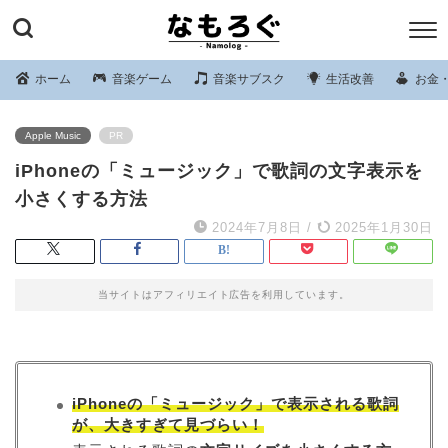
ホーム
音楽ゲーム
音楽サブスク
生活改善
お金
Apple Music
PR
iPhoneの「ミュージック」で歌詞の文字表示を
小さくする方法
2024年7月8日
/
2025年1月30日
当サイトはアフィリエイト広告を利用しています。
iPhoneの「ミュージック」で表示される歌詞
が、大きすぎて見づらい！